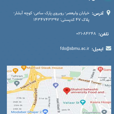
آدرس:
خیابان ولیعصر- روبروی پارک ساعی- کوچه آبشار-
پلاک 47 کدپستی: 1434743397
تلفن:
021-84248
ایمیل:
fdo@sbmu.ac.ir